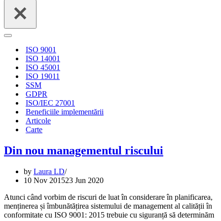
for...
Navigation
Menu
ISO 9001
ISO 14001
ISO 45001
ISO 19011
SSM
GDPR
ISO/IEC 27001
Beneficiile implementării
Articole
Carte
Din nou managementul riscului
by
Laura LD
10 Nov 2015
23 Jun 2020
Atunci când vorbim de riscuri de luat în considerare în planificarea,
menținerea și îmbunătățirea sistemului de management al calității în
conformitate cu ISO 9001: 2015 trebuie cu siguranță să determinăm