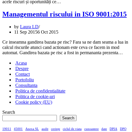
acele riscuri și oportunități ce…
Managementul riscului in ISO 9001:2015
by
Laura LD
11 Sep 2015
6 Oct 2015
Ce inseamna gandirea bazata pe risc? Fara sa ne dam seama a lua in
calcul riscurile atunci cand actionam este ceva ce facem in mod
automat. Gandirea bazata pe risc a fost in permananta prezenta…
Acasa
Despre
Contact
Portofoliu
Consultanta
Politica de confidentialitate
Politica de cookie-uri
Cookie policy (EU)
Search
Search
19011
45001
Anexa SL
audit
cerințe
ciclul de viata
cunoastere
date
DPIA
DPO