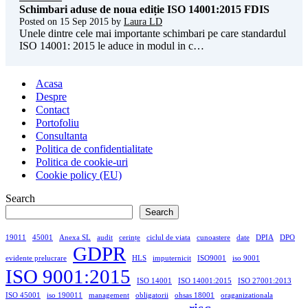
Schimbari aduse de noua ediție ISO 14001:2015 FDIS
Posted on
15 Sep 2015
by
Laura LD
Unele dintre cele mai importante schimbari pe care standardul
ISO 14001: 2015 le aduce in modul in c…
Acasa
Despre
Contact
Portofoliu
Consultanta
Politica de confidentialitate
Politica de cookie-uri
Cookie policy (EU)
Search
Search
19011
45001
Anexa SL
audit
cerințe
ciclul de viata
cunoastere
date
DPIA
DPO
GDPR
evidente prelucrare
HLS
imputernicit
ISO9001
iso 9001
ISO 9001:2015
ISO 14001
ISO 14001:2015
ISO 27001:2013
ISO 45001
iso 190011
management
obligatorii
ohsas 18001
oraganizationala